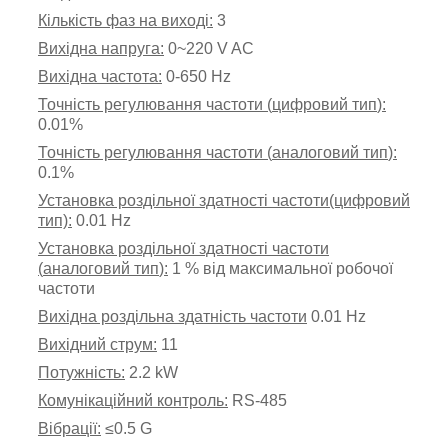
Кількість фаз на виході:
3
Вихідна напруга:
0
~
220 V AC
Вихідна частота:
0-650 Hz
Точність регулювання частоти (
цифровий тип
):
0.01%
Точність регулювання частоти (
аналоговий тип
):
0.1%
Установка роздільної здатності частоти(цифровий
тип):
0.01 Hz
Установка роздільної здатності частоти
(
аналоговий тип
):
1 % від максимальної робочої
частоти
Вихідна роздільна здатність частоти
0.01 Hz
Вихідний струм:
11
Потужність:
2.2 kW
Комунікаційний контроль:
RS-485
Вібрації:
≤0.5 G