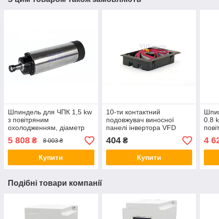
Шпиндель для ЧПК 1,5 kw
10-ти контактний
Шпи
з повітряним
подовжувач виносної
0.8 
охолодженням, діаметр
панелі інвертора VFD
пові
65 мм ER11
5 808
404
4 6
₴
₴
8 003 ₴
Купити
Купити
Подібні товари компанії