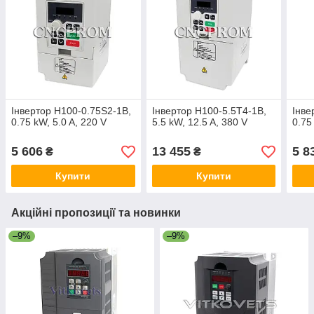
Інвертор H100-0.75S2-1B,
Інвертор H100-5.5T4-1B,
Інве
0.75 kW, 5.0 A, 220 V
5.5 kW, 12.5 A, 380 V
0.75
5 606
13 455
5 8
₴
₴
Купити
Купити
Акційні пропозиції та новинки
–9%
–9%