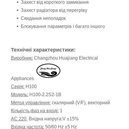
Захист від короткого замикання
Захист радіатора від перегріву
Скидання неполадок
Блокування параметрів і багато іншого
Технічні характеристики:
Виробник:
Changzhou Huajiang Electrical
Appliances
Серія:
H100
Модель:
H100-2.2S2-1B
Метод управління:
скалярний (V/F), векторний
Кількість фаз на вході:
1
AC 220
Вхідна напруга:
V ±15%
Вхідна частота:
50/60
H
z
±5
H
z