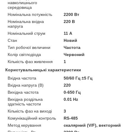
навколишнього
середовища
Номінальна потужність
2200 Вт
Номінальна вхідна
220 В
напруга
Номінальний струм
11 А
Стан
Новий
Тип робочої величини
Частота
Колір світлодіода
Червоний
Кількість фаз живлення
1
Користувальницькі характеристики
Вхідна частота
50/60 Гц ±5 Гц
Вхідна напруга (В)
220
Вихідна частота
0-650 Гц
Вихідна роздільна
0.01 Hz
здатність частоти
Кількість фаз на виході
3
Комунікаційний контроль
RS-485
Метод керування
скалярний (V/F), векторний