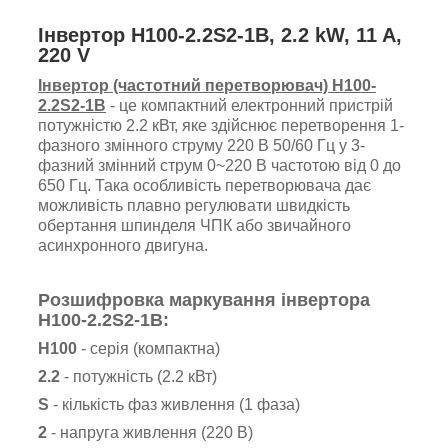
Інвертор H100-2.2S2-1B, 2.2 kW, 11 A,
220 V
Інвертор (частотний перетворювач)
H100-
2.2S2-1B
- це компактний електронний пристрій
потужністю 2.2 кВт, яке здійснює перетворення 1-
фазного змінного струму
220 В
50/60 Гц у 3-
фазний змінний струм 0
~220
В частотою від 0 до
650 Гц. Така особливість перетворювача дає
можливість плавно регулювати швидкість
обертання шпинделя ЧПК або звичайного
асинхронного двигуна.
Розшифровка маркування інвертора
H100-2.2S2-1B:
H100
- серія (компактна)
2.2
- потужність (2.2 кВт)
S
- кількість фаз живлення (1 фаза)
2
- напруга живлення (220 В)