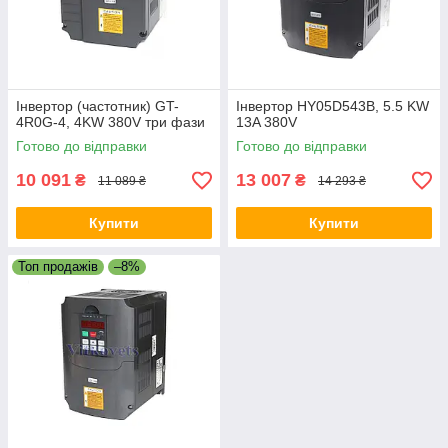
Інвертор (частотник) GT-
Інвертор HY05D543B, 5.5 KW
4R0G-4, 4KW 380V три фази
13A 380V
Готово до відправки
Готово до відправки
10 091
13 007
₴
₴
11 089 ₴
14 293 ₴
Купити
Купити
Топ продажів
–8%