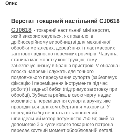
Опис
Верстат токарний настільний CJ0618
CJ0618
- токарний настільний міні верстат,
який використовується, як правило, в
дрібносерійному виробництві для механічної
обробки металевих, дерев'яних і пластмасових
заготовок відносно невеликих розмірів. Чавунна
станина має жорстку конструкцію, тому
забезпечує низьку вібрацію пристрою. V-образна і
плоска напрямні служать для точного
поздовжнього пересування супорта (забезпечує
фіксацію і переміщення інструмента під час
роботи) і задньої бабки (підтримує заготовку при
обробці). Зубчаста рейка, в свою чергу, надає
можливість переміщення супорта вручну, яке
проводиться шляхом обертання маховика. У
передній бабці верстата встановлений
шпиндельний мотор потужністю 750 Вт, який за
допомогою 3-х кулачкового токарного патрона
передає крутний момент оброблюваній деталі.