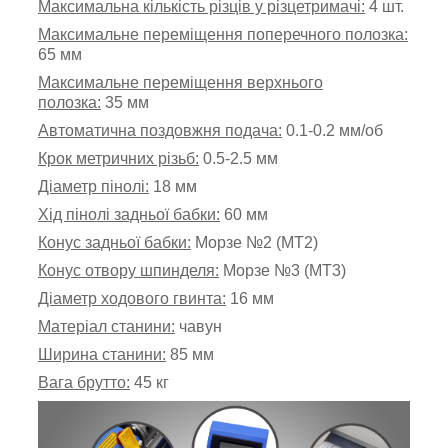
Максимальна кількість різців у різцетримачі:
4 шт.
Максимальне переміщення поперечного полозка:
65 мм
Максимальне переміщення верхнього
полозка:
35 мм
Автоматична поздовжня подача:
0.1-0.2 мм/об
Крок метричних різьб:
0.5-2.5 мм
Діаметр пінолі:
18 мм
Хід пінолі задньої бабки:
60 мм
Конус задньої бабки:
Морзе №2 (MT2)
Конус отвору шпинделя:
Морзе
№
3
(
MT3
)
Діаметр ходового гвинта:
16 мм
Матеріал станини:
чавун
Ширина станини:
85 мм
Вага брутто:
45 кг