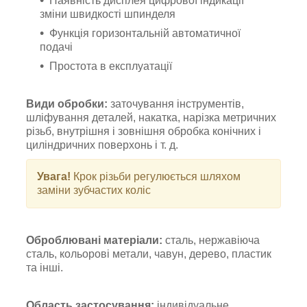
Наявність дисплея цифрової індикації
зміни швидкості шпинделя
Функція горизонтальній автоматичної
подачі
Простота в експлуатації
Види обробки:
заточування інструментів,
шліфування деталей, накатка, нарізка метричних
різьб, внутрішня і зовнішня обробка конічних і
циліндричних поверхонь і т. д.
Увага!
Крок різьби регулюється шляхом
заміни зубчастих коліс
Оброблювані матеріали:
сталь, нержавіюча
сталь, кольорові метали, чавун, дерево, пластик
та інші.
Область застосування:
індивідуальне