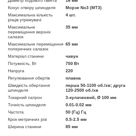
Діаметр ходового гвинта
16 мм
Конус отвору шпинделя
Морзе No3 (MT3)
Максимальна кількість
4 шт.
різців утримувачі
Максимальне
35 мм
переміщення верхніх
салазок
Максимальне переміщення
65 мм
поперечних салазок
Матеріал станини
чавун
Потужність, Вт
750 Вт
Напруга
220
Регулювання обертів
плавна
Швидкість обертання
перша 50-1100 об./хв; друга
шпинделя
120-2500 об./хв
Токарний патрон
3-кулачковий, Ø 100 мм
Точність шпинделя
0.01-0.02 мм
Частота
50 (Гц) Гц
Крок метричних різі
0.5-2.5 мм
Ширина станини
85 мм