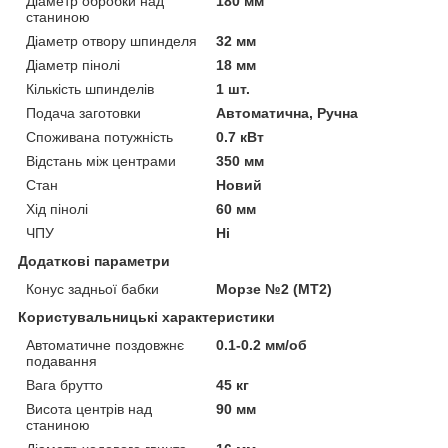
Діаметр обробки над
180 мм
станиною
Діаметр отвору шпинделя
32 мм
Діаметр пінолі
18 мм
Кількість шпинделів
1 шт.
Подача заготовки
Автоматична, Ручна
Споживана потужність
0.7 кВт
Відстань між центрами
350 мм
Стан
Новий
Хід пінолі
60 мм
ЧПУ
Ні
Додаткові параметри
Конус задньої бабки
Морзе №2 (MT2)
Користувальницькі характеристики
Автоматичне поздовжнє
0.1-0.2 мм/об
подавання
Вага брутто
45 кг
Висота центрів над
90 мм
станиною