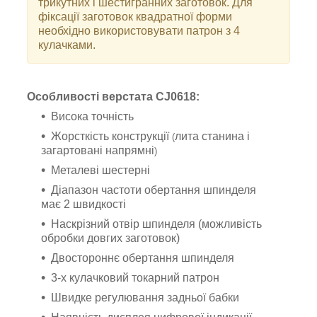
трикутних і шестигранних заготовок. Для
фіксації заготовок квадратної форми
необхідно використовувати патрон з 4
кулачками.
Особливості верстата CJ0618:
Висока точність
Жорсткість конструкції
л
ита станина і
(
загартовані напрямні
)
Металеві шестерні
Діапазон частоти обертання шпинделя
має 2 швидкості
Наскрізний отвір шпинделя (можливість
обробки довгих заготовок)
Двостороннє обертання шпинделя
3-х кулачковий
токарний
патрон
Швидке регулювання задньої бабки