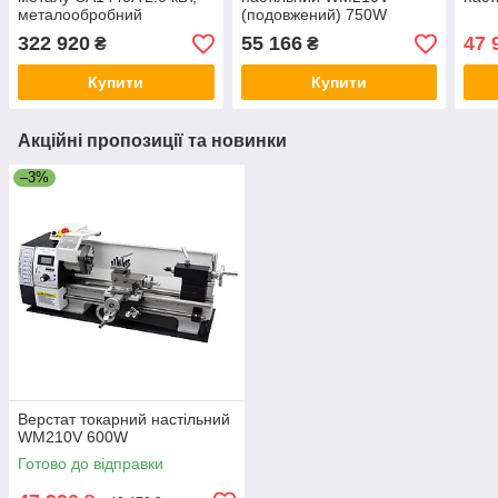
металообробний
(подовжений) 750W
настільний токарно-
322 920
55 166
47 
₴
₴
гвинторізний верстат (К2)
Купити
Купити
Акційні пропозиції та новинки
–3%
Верстат токарний настільний
WM210V 600W
Готово до відправки