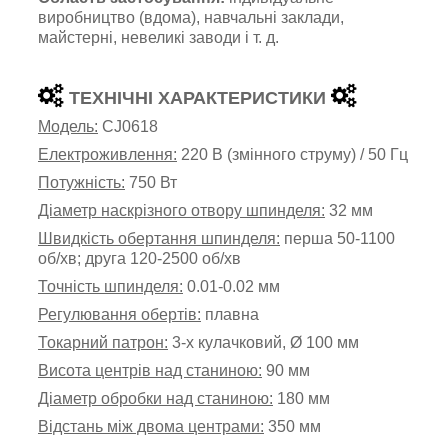
виробництво (
вдома)
,
навчальні заклади,
майстерні,
невеликі
заводи
і т. д.
ТЕХНІЧНІ ХАРАКТЕРИСТИКИ
Модель:
CJ0618
Електроживлення:
220 В (змінного струму) / 50 Гц
Потужність:
750 Вт
Діаметр наскрізного отвору шпинделя:
32 мм
Швидкість обертання шпинделя:
перша 50-11
00
об/хв; друга 120-2500
об/хв
Точність шпинделя:
0.01-0.02 мм
Регулювання обертів:
плавна
Токарний патрон:
3-х кулачковий, Ø 100 мм
Висота центрів над станиною
:
90 мм
Діаметр обробки над станиною:
180 мм
Відстань між двома центрами:
350 мм