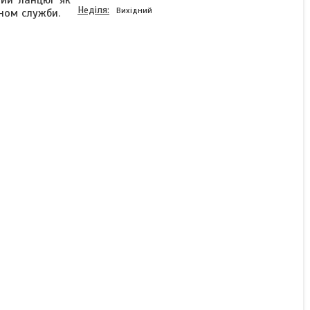
ний ланцюг як
Неділя
Вихідний
іном служби.
Потенціометр WTH118-2W
B10K (10 кОм)
Готово до відправки
170 ₴
КУПИТИ