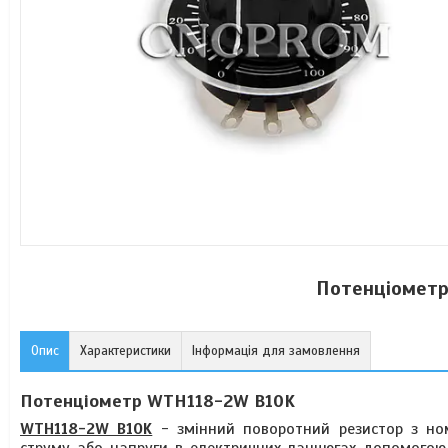
Потенціометр
Опис
Характеристики
Інформація для замовлення
Потенціометр WTH118-2W B10K
WTH118-2W B10K
- змінний поворотний резистор з ном