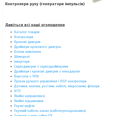
Контролери руху (генератори імпульсів)
Дивіться всі наші оголошення
Каталог товарів
Контролери
Крокові двигуни
Драйвери крокового двигуна
Блоки живлення
Шпинделі
Інвертори
Серводвигуни з серводрайверами
Драйвери і крокові двигуни з енкодером
Верстати з ЧПК
Пульти ручного управління і DSP контролери
Датчики, кнопки, роз'єми, кабелі, мікросхеми, фільтри
КГП
Лінійні направляючі
Лінійні підшипники
Гнучкі муфти
Гнучкий кабель канал (кабелеукладальника)
Затискні цанги, гайки ER