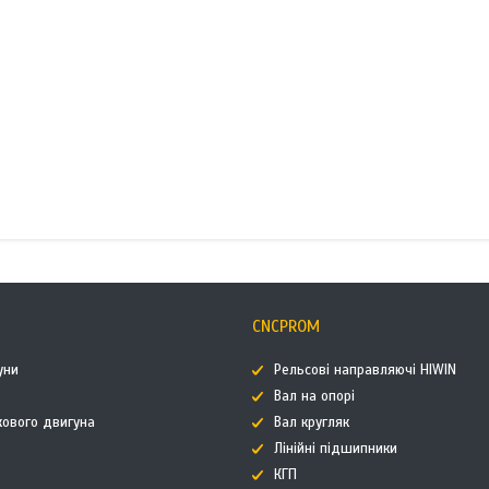
CNCPROM
уни
Рельсові направляючі HIWIN
Вал на опорі
кового двигуна
Вал кругляк
Лінійні підшипники
КГП