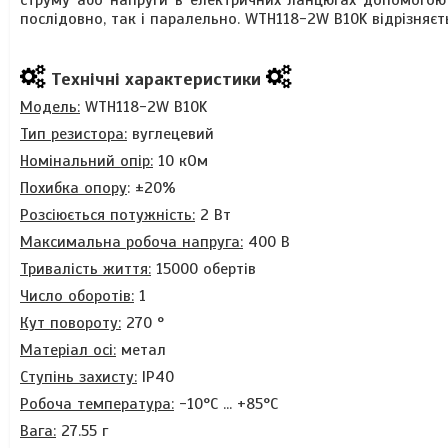
струму або напруги в електричних ланцюгах допомогою
послідовно, так і паралельно. WTH118-2W B10K відрізняєт
Технічні характеристики
Модель:
WTH118-2W B10K
Тип резистора:
вуглецевий
Номінальний опір:
10 кОм
Похибка опору
:
±20%
Розсіюється потужність:
2 Вт
Максимальна робоча напруга:
400 В
Тривалість життя:
15000 обертів
Число оборотів:
1
Кут повороту:
270 °
Матеріал осі:
метал
Ступінь захисту:
IP40
Робоча температура:
-10°C ... +85°C
Вага:
27.55 г