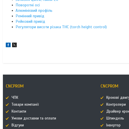
Поворотні осі
Алюмінієвий профіль
Ремінний привід
Рейковий привід
Регулятори висоти різака THC (torch height control)
CNCPROM
CNCPROM
ЧПК
Крокові двиг
Товари компанії
Контролери
Контакти
Драйвер кро
Умови доставки та оплати
Шпиндель
Відгуки
Інвертор