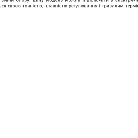
 зміни опору. Дану модель можна підключати в електрич
ься своєю точністю, плавністю регулювання і тривалим терм