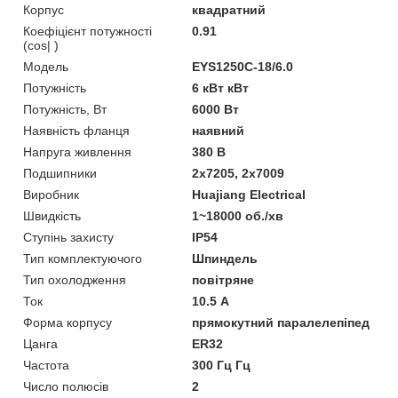
Корпус
квадратний
Коефіцієнт потужності
0.91
(cos| )
Мoдель
EYS1250C-18/6.0
Потужність
6 кВт кВт
Потужність, Вт
6000 Вт
Наявність фланця
наявний
Напруга живлення
380 В
Подшипники
2х7205, 2х7009
Виробник
Huajiang Electrical
Швидкість
1~18000 об./хв
Ступінь захисту
IP54
Тип комплектуючого
Шпиндель
Тип охолодження
повітряне
Ток
10.5 А
Форма корпусу
прямокутний паралелепіпед
Цанга
ER32
Частота
300 Гц Гц
Число полюсів
2