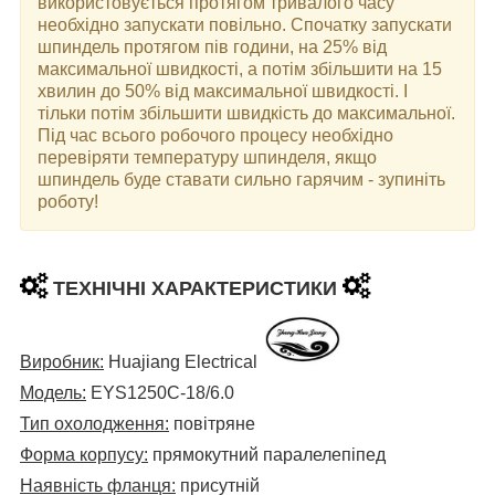
використовується протягом тривалого часу
необхідно запускати повільно. Спочатку запускати
шпиндель протягом пів години, на 25% від
максимальної швидкості, а потім збільшити на 15
хвилин до 50% від максимальної швидкості. І
тільки потім збільшити швидкість до максимальної.
Під час всього робочого процесу необхідно
перевіряти температуру шпинделя, якщо
шпиндель буде ставати сильно гарячим - зупиніть
роботу!
ТЕХНІЧНІ ХАРАКТЕРИСТИКИ
Виробник:
Huajiang Electrical
Модель:
EYS1250C-18/6.0
Тип охолодження:
повітряне
Форма корпусу:
прямокутний паралелепіпед
Наявність фланця:
присутній