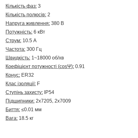
Кількість фаз:
3
Кількість полюсів:
2
Напруга живлення:
380 В
Потужність:
6 кВт
Струм:
10.5 А
Частота:
300 Гц
Швидкість:
1~18000 об/хв
Коефіцієнт потужності
(
cosΨ
):
0.91
Конус:
ER32
Клас ізоляції:
F
Ступінь захисту:
IP54
Підшипники:
2х7205, 2х7009
Биття:
≤0.01 мм
Вага:
18.5 кг