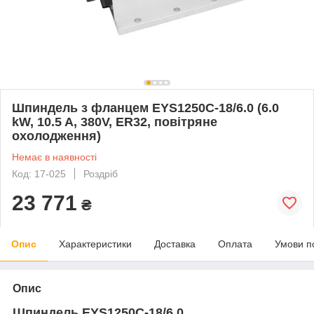
Шпиндель з фланцем EYS1250C-18/6.0 (6.0
kW, 10.5 A, 380V, ER32, повітряне
охолодження)
Немає в наявності
Код: 17-025
Роздріб
23 771
₴
Опис
Характеристики
Доставка
Оплата
Умови п
Опис
Шпиндель EYS1250C-18/6.0