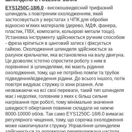
EYS1250C-18/6.0
- високошвидкісний
трифазний
шпиндель з повітряним охолодженням, який
застосовується у верстатах з ЧПК для обробки
відносно м'яких матеріалів (дерево, МДФ, фанера,
пластик, ПВХ, композити, кольорові метали тощо).
Установка інструменту здійснюється ручним способом
- фреза кріпиться в цанговий затиск і фіксується
гайкою.
Охолодження шпинделя здійснюється за
рахунок крильчатки, яка встановлена на валу двигуна.
Це дозволяє істотно спростити роботу з ним в
порівнянні зі шпинделями, які мають рідинне
охолодження, тому, що не потрібно помпи та трубок
підведення/відведення рідини. До всього іншого, потік
повітря видуває стружку із зони різання. Але
незважаючи на всі свої переваги, такий тип шпинделя
має і недоліки, головним з яких є більш сильне
нагрівання при роботі, тому мінімальне значення
швидкості обертання повинне складати не нижче
8000-10000 об/хв. Так само EYS1250C-18/6.0 вимагає
регулярного чищення, тому, що
сорочка охолодження
може накопичувати стружку. Управління шпинделем
здійснюється за допомогою перетворювача частоти.