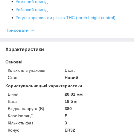
Ремінний привід
Рейковий привід
Регулятори висоти різака THC (torch height control)
Приховати
Характеристики
Основні
Кількість в упаковці
1 шт.
Стан
Новий
Користувальницькі характеристики
Біння
≤0.01 мм
Вага
18.5 кг
Вхідна напруга (В)
380
Клас ізоляції
F
Кількість фаз
3
Конус
ER32