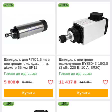
–27%
–19%
Шпиндель для ЧПК 1,5 kw з
Шпиндель повітряне
повітряним охолодженням,
охолодження EYS8043-18/3.0
діаметр 65 мм ER11
(3 кВт, 220 В, 10 А, ER20)
Готово до відправки
Готово до відправки
5 808
11 437
₴
₴
8 003 ₴
14 128 ₴
Купити
Купити
–19%
–15%