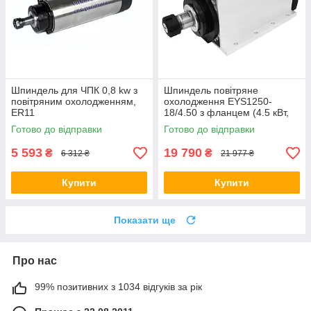
Шпиндель для ЧПК 0,8 kw з
Шпиндель повітряне
повітряним охолодженням,
охолодження EYS1250-
ER11
18/4.50 з фланцем (4.5 кВт,
380 В, 10.5 А, ER25)
Готово до відправки
Готово до відправки
5 593
19 790
₴
₴
6 312 ₴
21 977 ₴
Купити
Купити
Показати ще
Про нас
99% позитивних з 1034 відгуків за рік