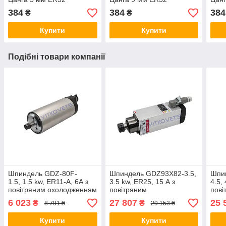
384
384
384
₴
₴
Купити
Купити
Подібні товари компанії
Шпиндель GDZ-80F-
Шпиндель GDZ93Х82-3.5,
Шпи
1.5, 1.5 kw, ER11-A, 6А з
3.5 kw, ER25, 15 А з
4.5,
повітряним охолодженням
повітряним
пові
охолодженням, 4
охол
6 023
27 807
25 
₴
₴
8 791 ₴
29 153 ₴
керамічні підшипники
кера
Купити
Купити