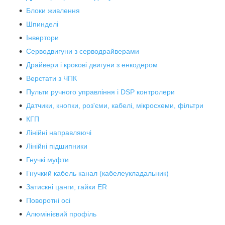
Блоки живлення
Шпинделі
Інвертори
Серводвигуни з серводрайверами
Драйвери і крокові двигуни з енкодером
Верстати з ЧПК
Пульти ручного управління і DSP контролери
Датчики, кнопки, роз'єми, кабелі, мікросхеми, фільтри
КГП
Лінійні направляючі
Лінійні підшипники
Гнучкі муфти
Гнучкий кабель канал (кабелеукладальник)
Затискні цанги, гайки ER
Поворотні осі
Алюмінієвий профіль