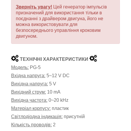
Зверніть увагу!
Цей генератор імпульсів
призначений для використання тільки в
поєднанні з драйвером двигуна, його не
можна використовувати для
безпосереднього управління кроковим
двигуном.
ТЕХНІЧНІ ХАРАКТЕРИСТИКИ
Модель:
PG-5
Вхідна напруга:
5~12 V DC
Вихідна напруга:
5 V
Вихідний струм:
10 mA
Вихідна частота:
0
~20 kHz
Матеріал корпусу:
пластик
Світлодіодна індикація:
присутній
Кількість проводів:
2