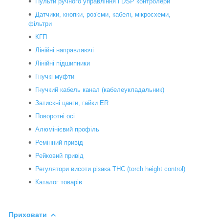
Пульти ручного управління і DSP контролери
Датчики, кнопки, роз'єми, кабелі, мікросхеми,
фільтри
КГП
Лінійні направляючі
Лінійні підшипники
Гнучкі муфти
Гнучкий кабель канал (кабелеукладальник)
Затискні цанги, гайки ER
Поворотні осі
Алюмінієвий профіль
Ремінний привід
Рейковий привід
Регулятори висоти різака THC (torch height control)
Каталог товарів
Приховати