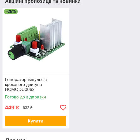
Акційні пропозиції та новинки
–29%
Генератор iмпульсiв
крокового двигуна
HCMODU0062
Готово до відправки
449
₴
632 ₴
Купити