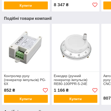
8 347
₴
Купити
Подібні товари компанії
Контролер руху
Енкодер (ручний
Авто
(генератор імпульсів) PG-
генератор імпульсів)
руху
6X
RE80-100PPR-5-24E
CNC
гене
852
1 166
₴
₴
807
Купити
Купити