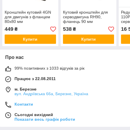
Кронштейн кутовий 4GN
Кутовий кронштейн для
Реду
для двигунів з фланцем
серводвигуна RH90,
110P
80х80 мм
фланець 90 мм
серв
110,
449
538
16 
₴
₴
Купити
Купити
Про нас
99% позитивних з 1033 відгуків за рік
Працює з 22.08.2011
м. Березне
вул. Андріївська 66а, Березне, Україна
Контакти
Сьогодні вихідний
Показати весь графік роботи