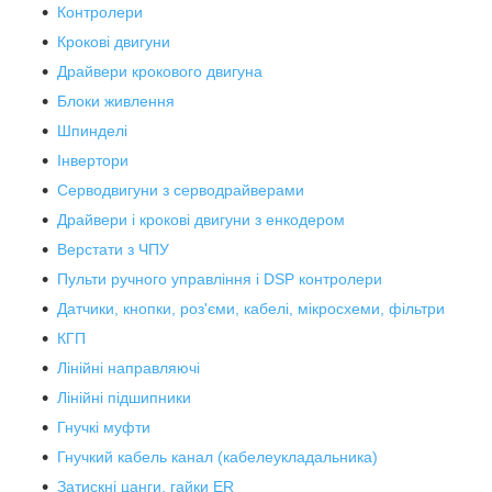
Контролери
Крокові двигуни
Драйвери крокового двигуна
Блоки живлення
Шпинделі
Інвертори
Серводвигуни з серводрайверами
Драйвери і крокові двигуни з енкодером
Верстати з ЧПУ
Пульти ручного управління і DSP контролери
Датчики, кнопки, роз'єми, кабелі, мікросхеми, фільтри
КГП
Лінійні направляючі
Лінійні підшипники
Гнучкі муфти
Гнучкий кабель канал (кабелеукладальника)
Затискні цанги, гайки ER