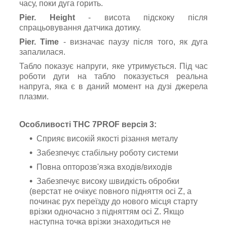
часу, поки дуга горить.
Pier. Height
- висота підскоку після
спрацьовування датчика дотику.
Pier. Time
- визначає паузу після того, як дуга
запалилася.
Табло показує напруги, яке утримується. Під час
роботи дуги на табло показується реальна
напруга, яка є в даний момент на дузі джерела
плазми.
Особливості THC 7PROF версія 3:
Сприяє високій якості різання металу
Забезпечує стабільну роботу системи
Повна опторозв'язка входів/виходів
Забезпечує високу швидкість обробки
(верстат не очікує повного підняття осі Z, а
починає рух переїзду до нового місця старту
врізки одночасно з підняттям осі Z. Якщо
наступна точка врізки знаходиться не