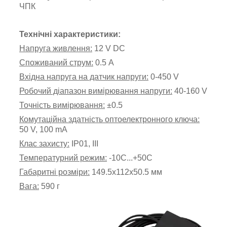
ЧПК
Технічні характеристики:
Напруга живлення:
12 V DC
Споживаний струм:
0.5 A
Вхідна напруга на датчик напруги:
0-450 V
Робочий діапазон вимірювання напруги:
40-160 V
Точність вимірювання:
±0.5
Комутаційна здатність оптоелектронного ключа:
50 V, 100 mA
Клас захисту:
IP01, III
Температурний режим:
-10С...+50С
Габаритні розміри:
149.5х112х50.5 мм
Вага:
590 г