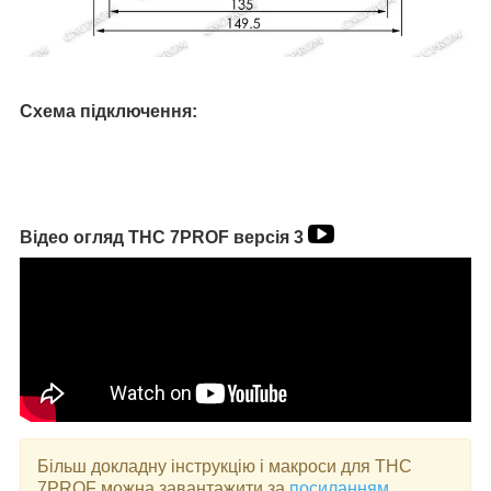
Схема підключення:
Відео огляд THC 7PROF версія 3
Більш докладну інструкцію і макроси для THC
7PROF можна завантажити за
посиланням