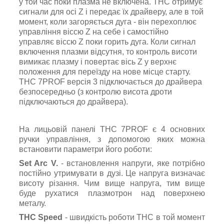
у той час поки плазма не включена. ТНС отримує
сигнали для осі Z і передає їх драйверу, але в той
момент, коли загоряється дуга - він перехоплює
управління віссю Z на себе і самостійно
управляє віссю Z поки горить дуга. Коли сигнал
включення плазми відсутня, то контроль висоти
вимикає плазму і повертає вісь Z у верхнє
положення для переїзду на нове місце старту.
THC 7PROF версія 3 підключається до драйвера
безпосередньо (з контролю висота дроти
підключаються до драйвера).
На лицьовій панелі THC 7PROF є 4 основних
ручки управління, з допомогою яких можна
встановити параметри його роботи:
Set Arc V.
- встановлення напруги, яке потрібно
постійно утримувати в дузі. Це напруга визначає
висоту різання. Чим вище напруга, тим вище
буде рухатися плазмотрон над поверхнею
металу.
THC Speed
- швидкість роботи ТНС в той момент