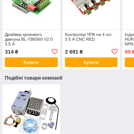
Драйвер крокового
Контролер ЧПК на 4 осі
Інду
двигуна ВL-TB6560 V2.0
3.5 А CNC RED
HUR
3,5 А
NPN 
314
2 691
99
₴
₴
Купити
Купити
Подібні товари компанії