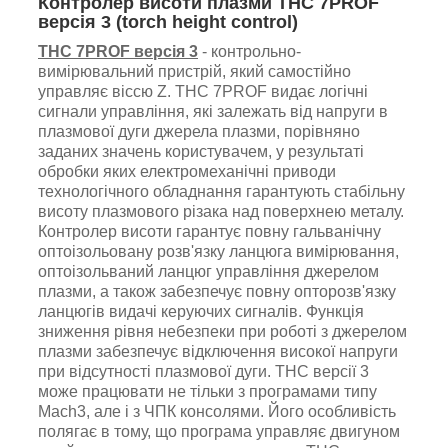
Контролер висоти плазми THC 7PROF
версія 3 (torch height control)
THC 7PROF версія 3
- контрольно-
вимірювальний пристрій, який
самостійно
управляє віссю Z.
THC 7PROF
видає логічні
сигнали управління, які залежать від напруги в
плазмової дуги джерела плазми, порівняно
заданих значень користувачем, у результаті
обробки яких електромеханічні приводи
технологічного обладнання гарантують стабільну
висоту плазмового різака над поверхнею металу.
Контролер висоти гарантує повну гальванічну
оптоізольовану розв'язку ланцюга вимірювання,
оптоізольваний ланцюг управління джерелом
плазми, а також забезпечує повну опторозв'язку
ланцюгів видачі керуючих сигналів. Функція
зниження рівня небезпеки при роботі з джерелом
плазми забезпечує відключення високої напруги
при відсутності плазмової дуги. ТНС версії 3
м
оже працювати не тільки з програмами типу
Mach3, але і з ЧПК консолями. Його особливість
полягає в тому, що програма управляє двигуном