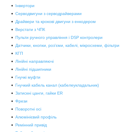
Інвертори
Серводвигуни з серводрайверами
Драйвери та крокові двигуни з енкодером
Верстати з ЧПК
Пульти ручного управління і DSP контролери
Датчики, кнопки, роз'єми, кабелі, мікросхеми, фільтри
КГП
Лінійні направляючі
Лінійні підшипники
Гнучкі муфти
Гнучкий кабель канал (кабелеукладальник)
Затискні цанги, гайки ER
Фрези
Поворотні осі
Алюмінієвий профіль
Ремінний привід