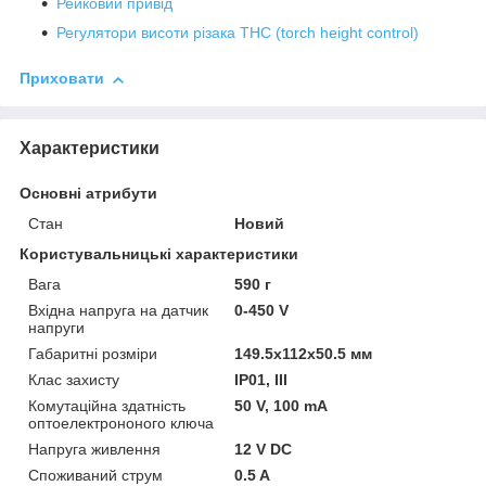
Рейковий привід
Регулятори висоти різака THC (torch height control)
Приховати
Характеристики
Основні атрибути
Стан
Новий
Користувальницькі характеристики
Вага
590 г
Вхідна напруга на датчик
0-450 V
напруги
Габаритні розміри
149.5х112х50.5 мм
Клас захисту
IP01, III
Комутаційна здатність
50 V, 100 mA
оптоелектрононого ключа
Напруга живлення
12 V DC
Споживаний струм
0.5 A