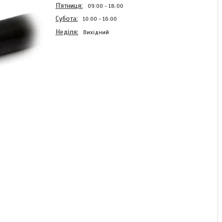
Пʼятниця
09:00
18:00
Субота
10:00
16:00
Неділя
Вихідний
Кабель мідний
багатожильний
екранований TRVVP 4x2.5
Готово до відправки
269 ₴/пог.м
КУПИТИ