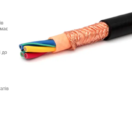
ів
 має
і до
атів