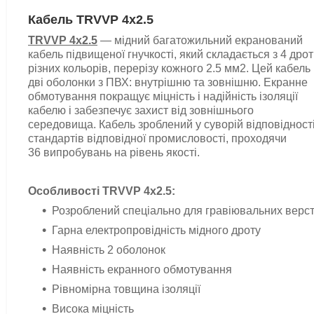
Кабель TRVVP 4x2.5
TRVVP 4x2.5
— мідний багатожильний екранований
кабель підвищеної гнучкості, який складається з 4 дрот
різних кольорів, перерізу кожного 2.5 мм2. Цей кабель
дві оболонки з ПВХ: внутрішню та зовнішню.
Екранне
обмотування покращує міцність і надійність ізоляції
кабелю і забезпечує захист від зовнішнього
середовища.
Кабель зроблений у суворій відповідност
стандартів відповідної промисловості, проходячи
36 випробувань на рівень якості.
Особливості
TRVVP
4x2.5
:
Розроблений спеціально для гравіювальних верст
Гарна електропровідність мідного дроту
Наявність 2 оболонок
Наявність екранного обмотування
Рівномірна товщина ізоляції
Висока міцність