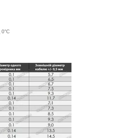
:
0
°C