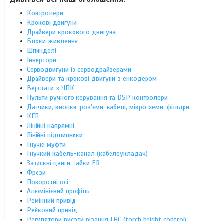
Контролери
Крокові двигуни
Драйвери крокового двигуна
Блоки живлення
Шпинделі
Інвертори
Серводвигуни із серводрайверами
Драйвери та крокові двигуни з енкодером
Верстати з ЧПК
Пульти ручного керування та DSP контролери
Датчики, кнопки, роз'єми, кабелі, мікросхеми, фільтри
КГП
Лінійні напрямні
Лінійні підшипники
Гнучкі муфти
Гнучкий кабель-канал (кабелеукладач)
Затискні цанги, гайки ER
Фрези
Поворотні осі
Алюмінієвий профіль
Ремінний привід
Рейковий привід
Регулятори висоти різання THC (torch height control)