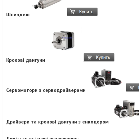
Шпинделі
Крокові двигуни
Сервомотори з серводрайверами
Драйвери та крокові двигуни з енкодером
Дивіться всі наші оголошення: