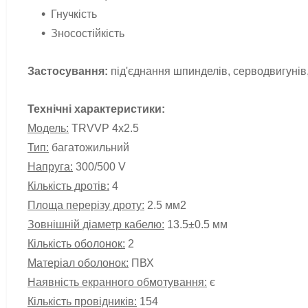
Гнучкість
Зносостійкість
Застосування:
під'єднання шпинделів, серводвигунів,
Технічні характеристики:
Модель:
TRVVP 4x2.5
Тип:
багатожильний
Напруга:
300/500 V
Кількість дротів:
4
Площа перерізу дроту:
2.5
мм2
Зовнішній діаметр кабелю:
13.5±0.5
мм
Кількість оболонок:
2
Матеріал оболонок:
ПВХ
Наявність екранного обмотування:
є
Кількість провідників:
154