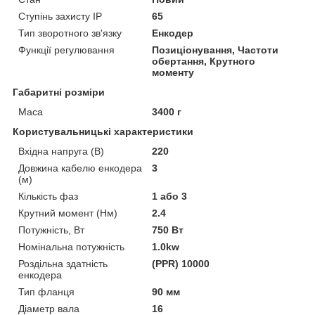
Ступінь захисту IP
65
Тип зворотного зв'язку
Енкодер
Функції регулювання
Позиціонування, Частоти
обертання, Крутного
моменту
Габаритні розміри
Маса
3400 г
Користувальницькі характеристики
Вхідна напруга (В)
220
Довжина кабелю енкодера
3
(м)
Кількість фаз
1 або 3
Крутний момент (Нм)
2.4
Потужність, Вт
750 Вт
Номінальна потужність
1.0kw
Роздільна здатність
(PPR) 10000
енкодера
Тип фланця
90 мм
Діаметр вала
16