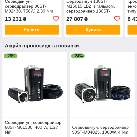
Серводвигун,
Серводвигун 130ST-
Крок
серводрайвер 80ST-
M15015 LBZ із гальмом,
енко
M02430, 750W, 2.39 Nm
серводрайвер 130ST-
тип
M15015, 2.3 Kw, 15 Nm
BC38
13 231
27 807
8 4
₴
₴
сер
Купити
Купити
Акційні пропозиції та новинки
–26%
–24%
Серводвигун, серводрайвер
60ST-M01330, 400 W, 1.27
Серводвигун, серводрайвер
Nm
90ST-M04025, 1000W, 4 Nm