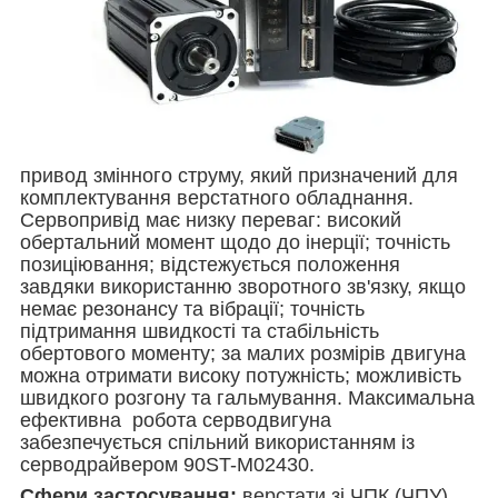
привод змінного струму, який призначений для
комплектування верстатного обладнання.
Сервопривід має низку переваг: високий
обертальний момент щодо до інерції; точність
позиціювання; відстежується положення
завдяки використанню зворотного зв'язку, якщо
немає резонансу та вібрації; точність
підтримання швидкості та стабільність
обертового моменту; за малих розмірів двигуна
можна отримати високу потужність; можливість
швидкого розгону та гальмування. Максимальна
ефективна робота серводвигуна
забезпечується спільний використанням із
серводрайвером 90ST-M02430.
Сфери застосування:
верстати зі ЧПК (ЧПУ),