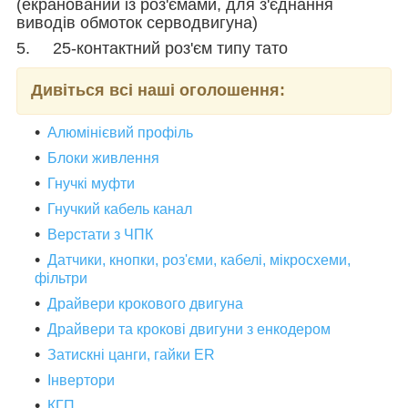
(екранований із роз'ємами, для з'єднання
виводів обмоток серводвигуна)
5. 25-контактний роз'єм типу тато
Дивіться всі наші оголошення:
Алюмінієвий профіль
Блоки живлення
Гнучкі муфти
Гнучкий кабель канал
Верстати з ЧПК
Датчики, кнопки, роз'єми, кабелі, мікросхеми,
фільтри
Драйвери крокового двигуна
Драйвери та крокові двигуни з енкодером
Затискні цанги, гайки ER
Інвертори
КГП