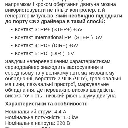
напрямком і кроком обертання двигуна можна
використовувати не тільки контролер, а й
генератор імпульсів, який
необхідно під'єднати
до порту CN2 драйвера в такий спосіб:
Контакт 3: PP+ (STEP+) +5V
Контакт International PP- (STEP-) -5V
Контакт 4: PD+ (DIR+) +5V
Контакт 5: PD- (DIR-) -5V
Завдяки неперевершеним характеристикам
серводрайвер знаходить застосування в
середньому та у великому автоматизованому
обладнанні, верстати з ЧПК (ЧПУ), гравіювальні
машини, пакувальні пристрої, маркувальне
обладнання, де переважно висока швидкість,
висока точність і низький рівень шуму двигуна
Характеристики та особливості:
Номінальний струм: 4.4 А
Номінальна потужність: 1.0 kw
Номінальна напруга: 220 В