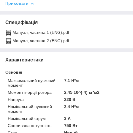
Приховати
Специфікація
Мануал, частина 1 (ENG).pdf
Мануал, частина 2 (ENG).pdf
Характеристики
Основні
Максимальний пусковий
7.1 Н*м
момент
Момент інерції ротора
2.45 10^(-4) кг*м2
Напруга
220 В
Номінальний пусковий
2.4 Н*м
момент
Номінальний струм
3 А
Споживана потужність
750 Вт
Стан
Новий