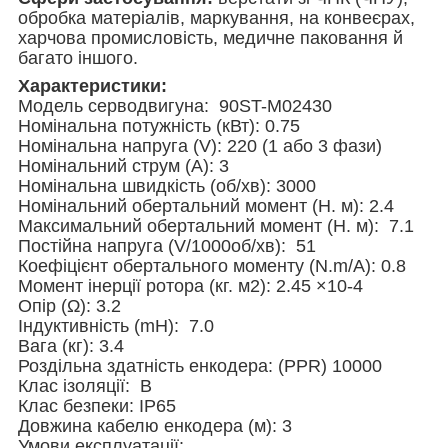
обробка матеріалів, маркування, на конвеєрах,
харчова промисловість, медичне паковання й
багато іншого.
Характеристики:
Модель серводвигуна: 90ST-M02430
Номінальна потужність (кВт): 0.75
Номінальна напруга (V): 220 (1 або 3 фази)
Номінальний струм (A): 3
Номінальна швидкість (об/хв): 3000
Номінальний обертальний момент (Н. м): 2.4
Максимальний обертальний момент (Н. м): 7.1
Постійна напруга (V/1000об/хв): 51
Коефіцієнт обертального моменту (N.m/A): 0.8
Момент інерції ротора (кг. м2): 2.45 ×10-4
Опір (Ω): 3.2
Індуктивність (mH): 7.0
Вага (кг): 3.4
Роздільна здатність енкодера: (PPR) 10000
Клас ізоляції: B
Клас безпеки: IP65
Довжина кабелю енкодера (м): 3
Умови експлуатації: