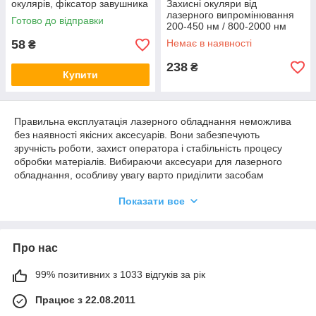
окулярів, фіксатор завушника
Захисні окуляри від
чорний
лазерного випромінювання
Готово до відправки
200-450 нм / 800-2000 нм
SK-010, окуляри для
58
Немає в наявності
₴
волоконного лазера 1064 нм
238
₴
Купити
Правильна експлуатація лазерного обладнання неможлива
без наявності якісних аксесуарів. Вони забезпечують
зручність роботи, захист оператора і стабільність процесу
обробки матеріалів. Вибираючи аксесуари для лазерного
обладнання, особливу увагу варто приділити засобам
безпеки, оскільки лазерне випромінювання може бути
Показати все
небезпечним для очей і шкіри.
Засоби захисту для роботи з лазером
Головне завдання захисних аксесуарів полягає в мінімізації
Про нас
ризику травм при роботі з лазером. Необхідні аксесуари до
лазерної техніки – це спеціальні окуляри та щитки, які
99% позитивних з 1033 відгуків за рік
блокують шкідливе випромінювання і запобігають
Працює з 22.08.2011
пошкодженню зору.