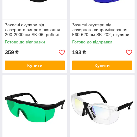
Захисні окуляри від
Захисні окуляри від
лазерного випромінювання
лазерного випромінювання
200-2000 нм SK-06, робочі
560-620 нм SK-202, окуляри
окуляри для волоконного
для захисту очей від жовтого
Готово до відправки
Готово до відправки
лазера 1064 нм
та червоного лазера
359
193
₴
₴
Купити
Купити