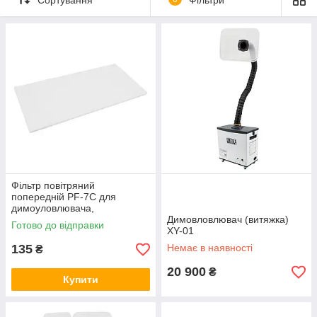
потрібну вентиляційну установку.
Фільтр повітряний
попередній PF-7C для
димоуловлювача,
бавовняний фільтр очищення
Димовловлювач (витяжка)
Готово до відправки
повітря для витяжки
XY-01
135
Немає в наявності
₴
20 900
₴
Купити