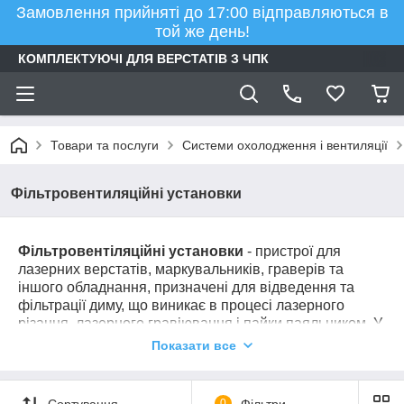
Замовлення прийняті до 17:00 відправляються в
той же день!
КОМПЛЕКТУЮЧІ ДЛЯ ВЕРСТАТІВ З ЧПК
Товари та послуги
Системи охолодження і вентиляції
Фільтровентиляційні установки
Фільтровентіляційні установки
- пристрої для
лазерних верстатів, маркувальників, граверів та
іншого обладнання, призначені для відведення та
фільтрації диму, що виникає в процесі лазерного
різання, лазерного гравіювання і пайки паяльником. У
даній групі представлені моделі розраховані на одне
Показати все
або кілька робочих місць.
Якщо у Вас виникають труднощі при виборі, то
наші менеджери допоможуть вам підібрати
Сортування
0
Фільтри