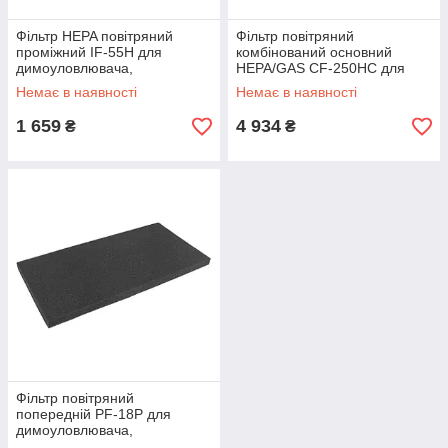
Фільтр HEPA повітряний
Фільтр повітряний
проміжний IF-55H для
комбінований основний
димоуловлювача,
HEPA/GAS CF-250HC для
промисловий фільтр
димовловлювача, вугільний
Немає в наявності
Немає в наявності
очищення повітря для
фільтр очищення повітря
витяжки
1 659
4 934
₴
₴
Фільтр повітряний
попередній PF-18P для
димоуловлювача,
поролоновий фільтр