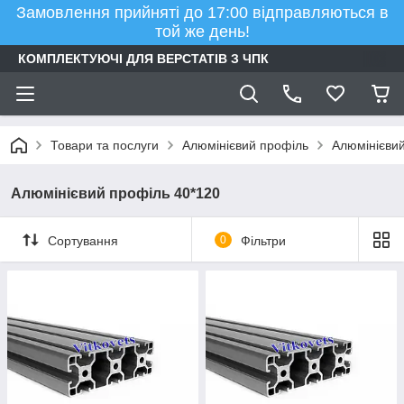
Замовлення прийняті до 17:00 відправляються в
той же день!
КОМПЛЕКТУЮЧІ ДЛЯ ВЕРСТАТІВ З ЧПК
Товари та послуги
Алюмінієвий профіль
Алюмінієвий
Алюмінієвий профіль 40*120
Сортування
0
Фільтри