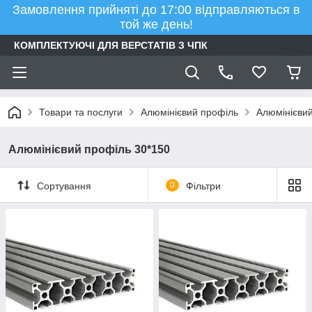
Замовлення прийняті до 17:00 відправляються в
той же день!
КОМПЛЕКТУЮЧІ ДЛЯ ВЕРСТАТІВ З ЧПК
Товари та послуги
Алюмінієвий профіль
Алюмінієвий
Алюмінієвий профіль 30*150
Сортування
0
Фільтри