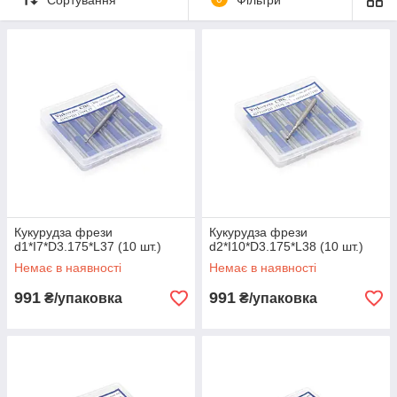
різальних елементів.
Оброблюваний матеріал: дерево, МДФ, ДСП, ЛДСП,
ДВП, пластик, текстоліт, склотекстоліт, гетинакс, м'які
метали.
Якщо у Вас виникають труднощі при виборі, то наші
менеджери допоможуть вам підібрати потрібну фрезу.
Кукурудза фрези
Кукурудза фрези
d1*I7*D3.175*L37 (10 шт.)
d2*I10*D3.175*L38 (10 шт.)
Немає в наявності
Немає в наявності
991
991
₴/упаковка
₴/упаковка