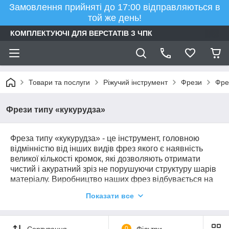
Замовлення прийняті до 17:00 відправляються в
той же день!
КОМПЛЕКТУЮЧІ ДЛЯ ВЕРСТАТІВ З ЧПК
Товари та послуги
Ріжучий інструмент
Фрези
Фре
Фрези типу «кукурудза»
Фреза типу «кукурудза» - це інструмент, головною
відмінністю від інших видів фрез якого є наявність
великої кількості кромок, які дозволяють отримати
чистий і акуратний зріз не порушуючи структуру шарів
матеріалу. Виробництво наших фрез відбувається на
професійному обладнанні з індивідуальними
Показати все
розмірами та характеристиками. В якості матеріалу
фрези використовується сплав карбіду вольфраму.
Компанія CNC PROM пропонує широкий вибір
Сортування
0
Фільтри