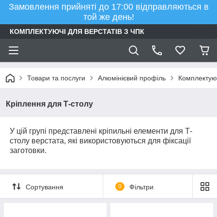
Замовлення прийняті до 17:00 відправляються в
той же день!
КОМПЛЕКТУЮЧІ ДЛЯ ВЕРСТАТІВ З ЧПК
Товари та послуги
Алюмінієвий профіль
Комплектуюч
Кріплення для Т-столу
У цій групі представлені кріпильні елементи для Т-
столу верстата, які використовуються для фіксації
заготовки.
Сортування
0
Фільтри