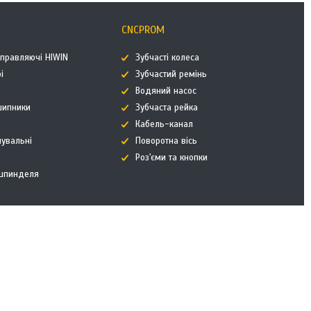
CNCPROM
аправляючі HIWIN
Зубчасті колеса
і
Зубчастий ремінь
к
Водяний насос
дшипники
Зубчаста рейка
Кабель-канал
нувальні
Поворотна вісь
Роз'єми та кнопки
 шпинделя