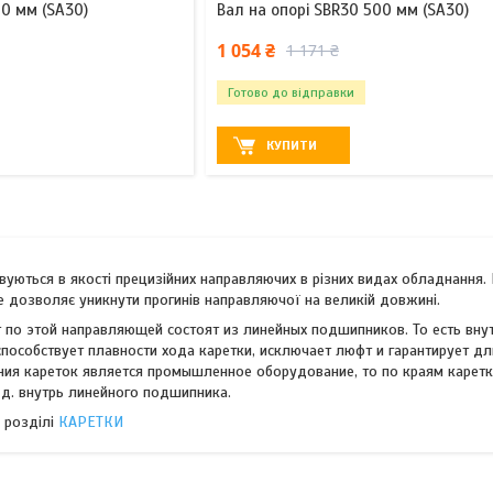
00 мм (SA30)
Вал на опорі SBR30 500 мм (SA30)
1 054 ₴
1 171 ₴
Готово до відправки
КУПИТИ
овуються в якості прецизійних направляючих в різних видах обладнанн
е дозволяє уникнути прогинів направляючої на великій довжині.
т по этой направляющей состоят из линейных подшипников. То есть вну
способствует плавности хода каретки, исключает люфт и гарантирует д
ия кареток является промышленное оборудование, то по краям каретк
. д. внутрь линейного подшипника.
 розділі
КАРЕТКИ