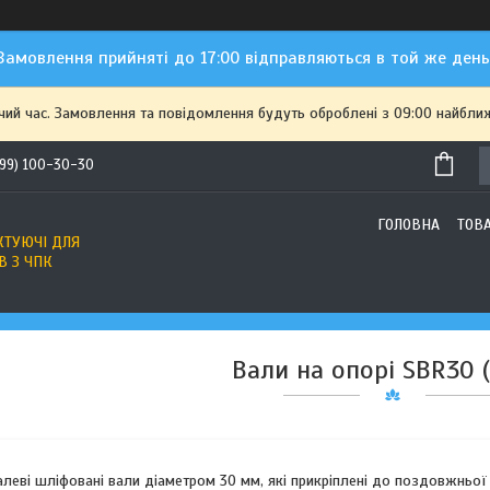
Замовлення прийняті до 17:00 відправляються в той же день
чий час. Замовлення та повідомлення будуть оброблені з 09:00 найближ
(99) 100-30-30
ГОЛОВНА
ТОВ
ТУЮЧІ ДЛЯ
В З ЧПК
Вали на опорі SBR30 
талеві шліфовані вали діаметром 30 мм, які прикріплені до поздовжньої