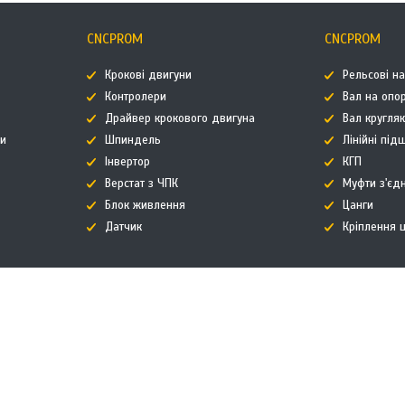
CNCPROM
CNCPROM
Крокові двигуни
Рельсові н
Контролери
Вал на опор
Драйвер крокового двигуна
Вал кругля
ти
Шпиндель
Лінійні пі
Інвертор
КГП
Верстат з ЧПК
Муфти з'єд
Блок живлення
Цанги
Датчик
Кріплення