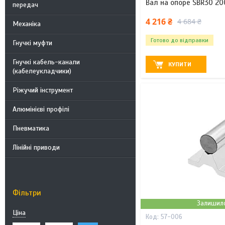
Вал на опоре SBR30 20
передач
4 216 ₴
4 684 ₴
Механіка
Готово до відправки
Гнучкі муфти
Гнучкі кабель-канали
КУПИТИ
(кабелеукладчики)
Ріжучий інструмент
Алюмінієві профілі
Пневматика
Лінійні приводи
Фільтри
Залишило
Ціна
57-006