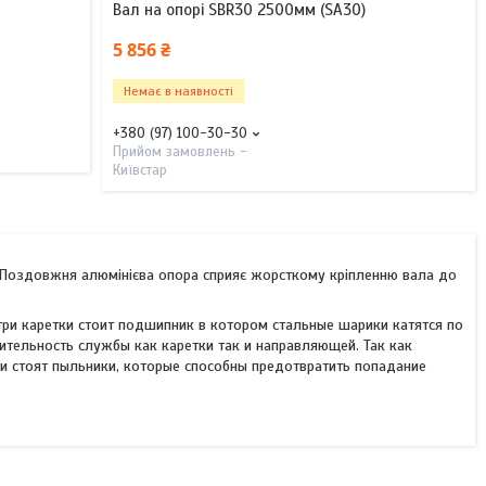
Вал на опорі SBR30 2500мм (SA30)
5 856 ₴
Немає в наявності
+380 (97) 100-30-30
Прийом замовлень -
Київстар
я. Поздовжня алюмінієва опора сприяє жорсткому кріпленню вала до
три каретки стоит подшипник в котором стальные шарики катятся по
лительность службы как каретки так и направляющей. Так как
и стоят пыльники, которые способны предотвратить попадание