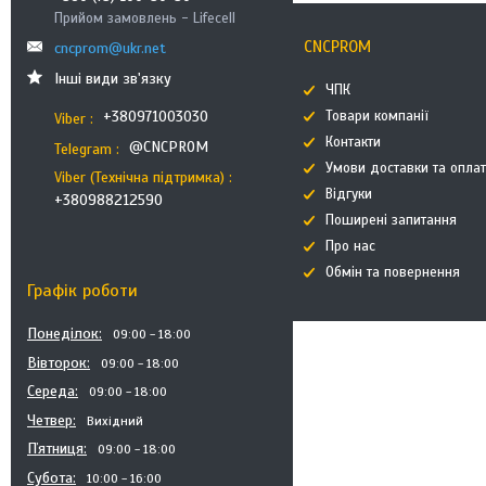
Прийом замовлень - Lifecell
CNCPROM
cncprom@ukr.net
Інші види зв'язку
ЧПК
Товари компанії
+380971003030
Viber
Контакти
@CNCPROM
Telegram
Умови доставки та опла
Viber (Технічна підтримка)
Відгуки
+380988212590
Поширені запитання
Про нас
Обмін та повернення
Графік роботи
Понеділок
09:00
18:00
Вівторок
09:00
18:00
Середа
09:00
18:00
Четвер
Вихідний
Пʼятниця
09:00
18:00
Субота
10:00
16:00