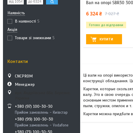
Вал на опорі SBR30 30
Наявність
6 324 ₴
7 027 ₴
В наявності
5
Готово до відправки
Акція
Товари зі знижками
5
КУПИТИ
Контакти
Ці вали на опорі використ
CNCPROM
конструкції обладнання. Ц
Менеджер
Каретки, которые скользя
вул. Андріївська 66а, Березне,
валу. Это в свою очередь 
Україна
основным местом применен
пыли, стружки, опилок и т
+380 (97) 100-30-30
Прийом замовлень - Київстар
Каретки можна придбати в
+380 (99) 100-30-30
Прийом замовлень - Vodafone
+380 (73) 100-30-30