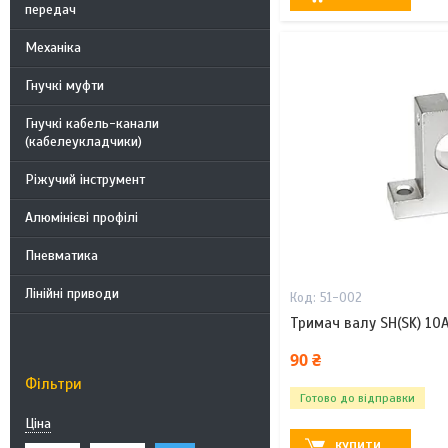
передач
Механіка
Гнучкі муфти
Гнучкі кабель-канали
(кабелеукладчики)
Ріжучий інструмент
Алюмінієві профілі
Пневматика
Лінійні приводи
51-002
Тримач валу SH(SK) 10
90 ₴
Фільтри
Готово до відправки
Ціна
КУПИТИ