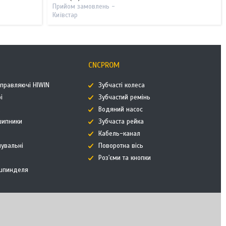
Прийом замовлень -
Київстар
CNCPROM
аправляючі HIWIN
Зубчасті колеса
і
Зубчастий ремінь
к
Водяний насос
дшипники
Зубчаста рейка
Кабель-канал
нувальні
Поворотна вісь
Роз'єми та кнопки
 шпинделя