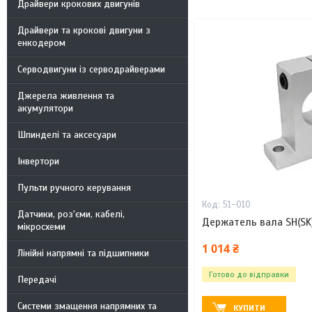
Драйвери крокових двигунів
Драйвери та крокові двигуни з
енкодером
Серводвигуни із серводрайверами
Джерела живлення та
акумулятори
Шпинделі та аксесуари
Інвертори
Пульти ручного керування
51-010
Датчики, роз'єми, кабелі,
Держатель вала SH(SK
мікросхеми
1 014 ₴
Лінійні напрямні та підшипники
Готово до відправки
Передачі
Системи змащення напрямних та
КУПИТИ