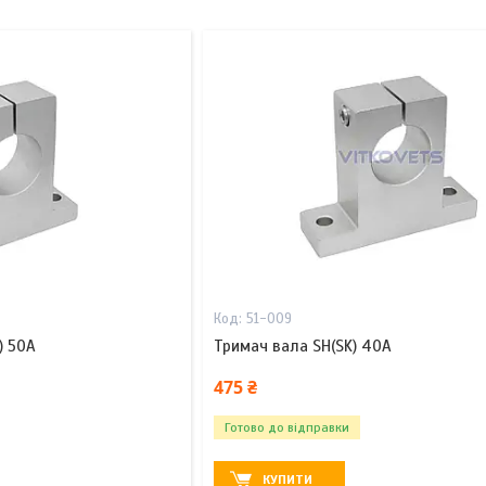
51-009
) 50A
Тримач вала SH(SK) 40A
475 ₴
Готово до відправки
КУПИТИ