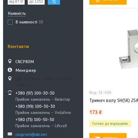
Наявність
В наявності
10
Контакти
CNCPROM
Менеджер
вул. Андріївська 66а, Березне,
Україна
51-006
+380 (97) 100-30-30
Прийом замовлень - Київстар
Тримач валу SH(SK) 25
+380 (99) 100-30-30
173 ₴
Прийом замовлень - Vodafone
+380 (73) 100-30-30
Готово до відправки
Прийом замовлень - Lifecell
cncprom@ukr.net