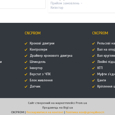
Прийом замовлень -
Київстар
CNCPROM
CNCPROM
Крокові двигуни
Рельсові н
Контролери
Вал на опор
Драйвер крокового двигуна
Вал кругля
ти
Шпиндель
Лінійні пі
Інвертор
КГП
Верстат з ЧПК
Муфти з'єд
Блок живлення
Цанги
Датчик
Кріплення
Сайт створений на маркетплейсі
Prom.ua
Продавець на Bigl.ua
CNCPROM |
Поскаржитися на контент
|
Політика конфіденційності