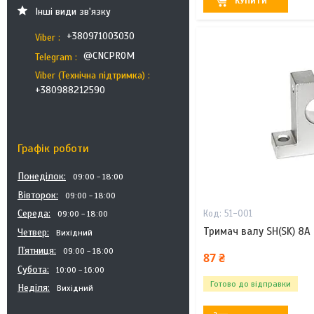
КУПИТИ
Інші види зв'язку
+380971003030
Viber
@CNCPROM
Telegram
Viber (Технічна підтримка)
+380988212590
Графік роботи
Понеділок
09:00
18:00
Вівторок
09:00
18:00
Середа
51-001
09:00
18:00
Тримач валу SH(SK) 8A
Четвер
Вихідний
Пʼятниця
09:00
18:00
87 ₴
Субота
10:00
16:00
Готово до відправки
Неділя
Вихідний