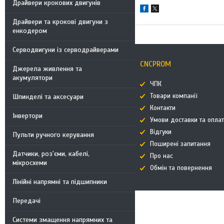
Драйвери крокових двигунів
Драйвери та крокові двигуни з
енкодером
Серводвигуни із серводрайверами
CNCPROM
Джерела живлення та
акумулятори
ЧПК
Товари компанії
Шпинделі та аксесуари
Контакти
Інвертори
Умови доставки та опла
Відгуки
Пульти ручного керування
Поширені запитання
Датчики, роз'єми, кабелі,
Про нас
мікросхеми
Обмін та повернення
Лінійні напрямні та підшипники
Передачі
Системи змащення напрямних та