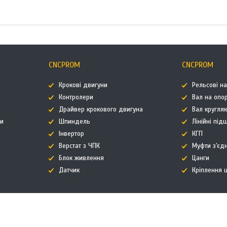
CNCPROM
CNCPROM
Крокові двигуни
Рельсові н
Контролери
Вал на опор
Драйвер крокового двигуна
Вал кругля
ти
Шпиндель
Лінійні пі
Інвертор
КГП
Верстат з ЧПК
Муфти з'єд
Блок живлення
Цанги
Датчик
Кріплення