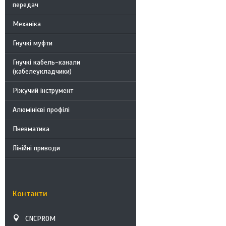
передач
Механіка
Гнучкі муфти
Гнучкі кабель-канали
(кабелеукладчики)
Ріжучий інструмент
Алюмінієві профілі
Пневматика
Лінійні приводи
Контакти
CNCPROM