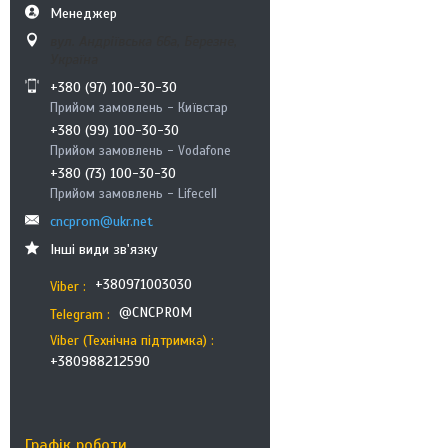
Менеджер
вул. Андріївська 66а, Березне,
Україна
+380 (97) 100-30-30
Прийом замовлень - Київстар
+380 (99) 100-30-30
Прийом замовлень - Vodafone
+380 (73) 100-30-30
Прийом замовлень - Lifecell
cncprom@ukr.net
Інші види зв'язку
+380971003030
Viber
@CNCPROM
Telegram
Viber (Технічна підтримка)
+380988212590
Графік роботи