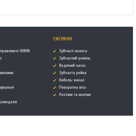
CNCPROM
аправляючі HIWIN
Зубчасті колеса
і
Зубчастий ремінь
к
Водяний насос
дшипники
Зубчаста рейка
Кабель-канал
нувальні
Поворотна вісь
Роз'єми та кнопки
 шпинделя