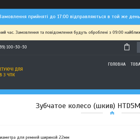
Замовлення прийняті до 17:00 відправляються в той же день
чий час. Замовлення та повідомлення будуть оброблені з 09:00 найближ
(99) 100-30-30
ГОЛОВНА
ТОВ
ТУЮЧІ ДЛЯ
В З ЧПК
Зубчатое колесо (шкив) HTD5
диаметра для ремней шириной 22мм