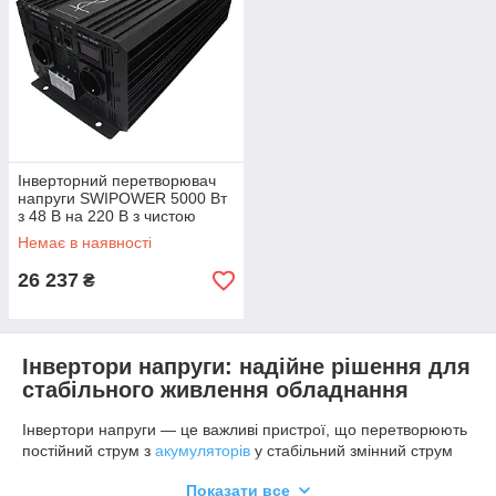
Інверторний перетворювач
напруги SWIPOWER 5000 Вт
з 48 В на 220 В з чистою
синусоїдою
Немає в наявності
26 237
₴
Інвертори напруги: надійне рішення для
стабільного живлення обладнання
Інвертори напруги — це важливі пристрої, що перетворюють
постійний струм з
акумуляторів
у стабільний змінний струм
на 220 В. Вони забезпечують безперебійне функціонування
Показати все
ЧПУ-верстатів, сервісного обладнання і промислових систем