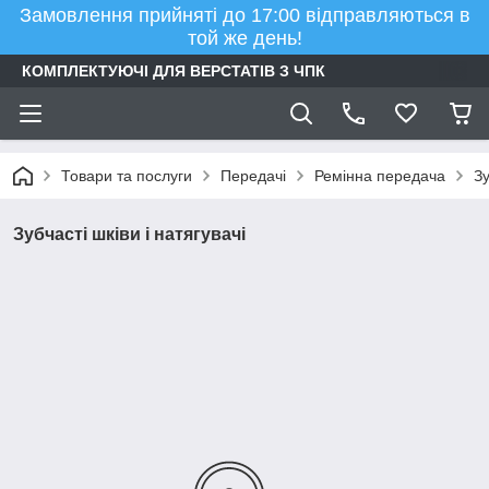
Замовлення прийняті до 17:00 відправляються в
той же день!
КОМПЛЕКТУЮЧІ ДЛЯ ВЕРСТАТІВ З ЧПК
Товари та послуги
Передачі
Ремінна передача
Зу
Зубчасті шківи і натягувачі